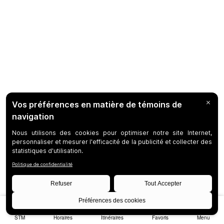
STM
Horaires
Itinéraires
Favoris
Menu