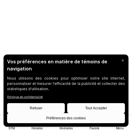
STM
Horaires
Itinéraires
Favoris
Menu