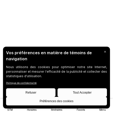
STM
Horaires
Itinéraires
Favoris
Menu