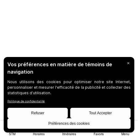
STM
Horaires
Itinéraires
Favoris
Menu