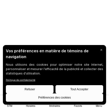
STM
Horaires
Itinéraires
Favoris
Menu