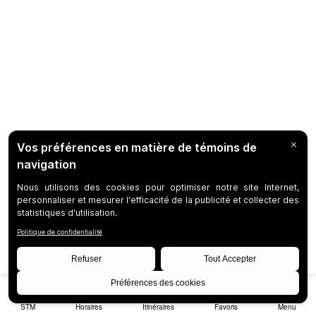
STM
Horaires
Itinéraires
Favoris
Menu