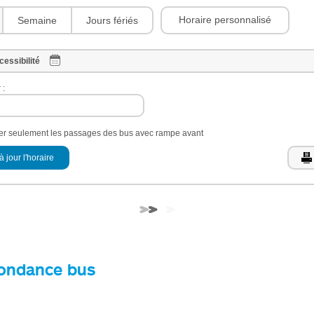
Horaire personnalisé
Semaine
Jours fériés
cessibilité
 :
her seulement les passages des bus avec rampe avant
à jour l'horaire
ondance bus