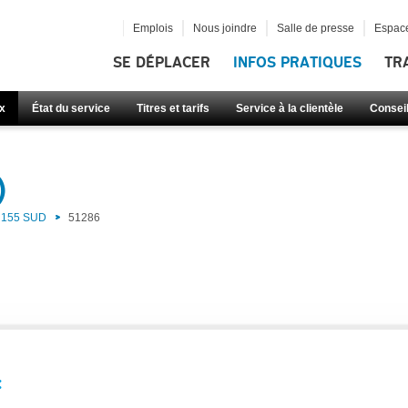
Emplois
Nous joindre
Salle de presse
Espace
SE DÉPLACER
INFOS PRATIQUES
TR
x
État du service
Titres et tarifs
Service à la clientèle
Consei
)
155 SUD
51286
: