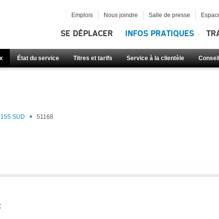
Emplois
Nous joindre
Salle de presse
Espace
SE DÉPLACER
INFOS PRATIQUES
TR
x
État du service
Titres et tarifs
Service à la clientèle
Consei
)
155 SUD
51168
: