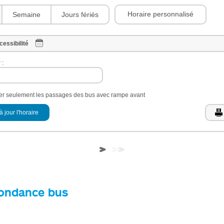
Horaire personnalisé
Semaine
Jours fériés
cessibilité
 :
her seulement les passages des bus avec rampe avant
à jour l'horaire
ondance bus