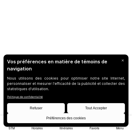
STM
Horaires
Itinéraires
Favoris
Menu