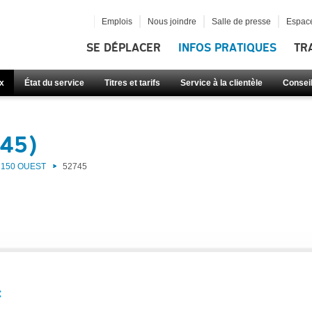
Emplois
Nous joindre
Salle de presse
Espace
SE DÉPLACER
INFOS PRATIQUES
TR
x
État du service
Titres et tarifs
Service à la clientèle
Consei
745)
150 OUEST
52745
: