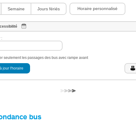
Horaire personnalisé
Semaine
Jours fériés
cessibilité
 :
her seulement les passages des bus avec rampe avant
à jour l'horaire
ondance bus