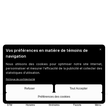
STM
Horaires
Itinéraires
Favoris
Menu