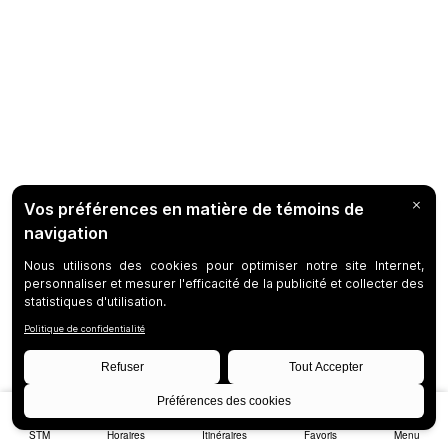
STM
Horaires
Itinéraires
Favoris
Menu