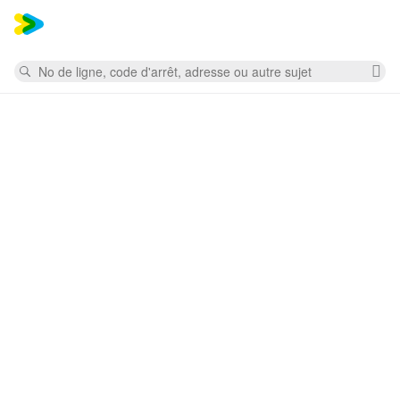
Mess
Rechercher
Su
la
re