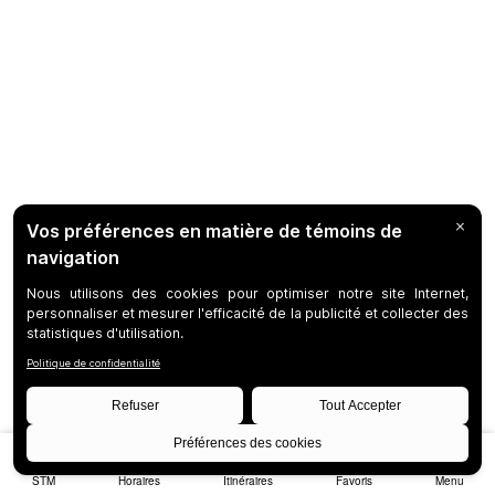
STM
Horaires
Itinéraires
Favoris
Menu