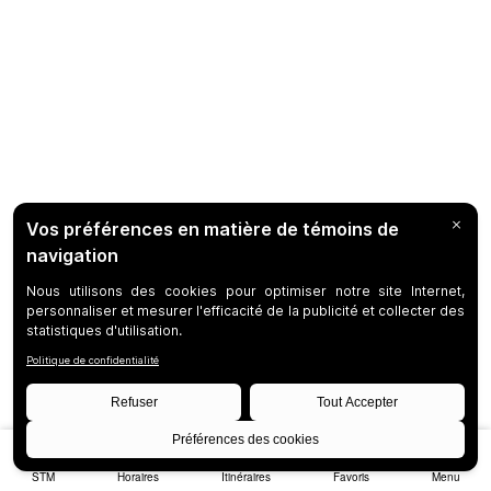
STM
Horaires
Itinéraires
Favoris
Menu