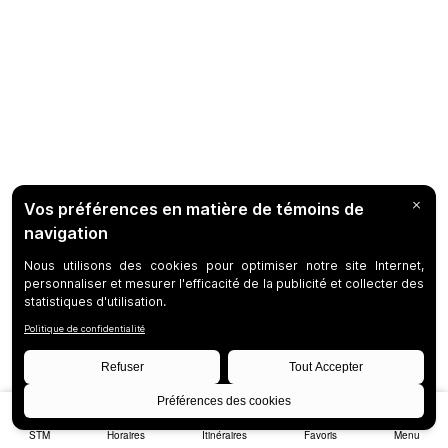
STM
Horaires
Itinéraires
Favoris
Menu