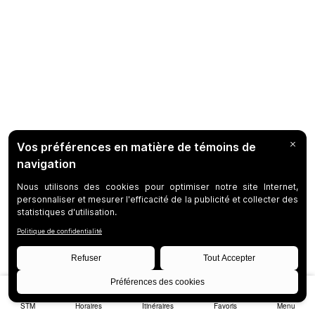
STM
Horaires
Itinéraires
Favoris
Menu