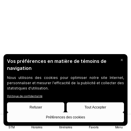
STM
Horaires
Itinéraires
Favoris
Menu