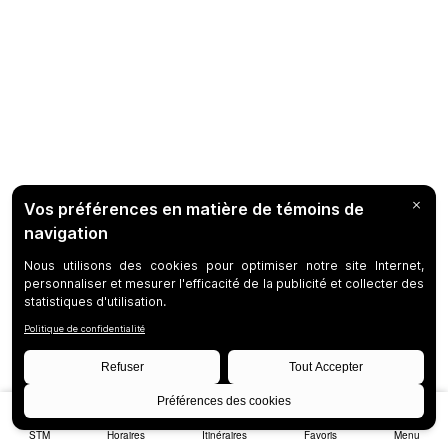
STM
Horaires
Itinéraires
Favoris
Menu