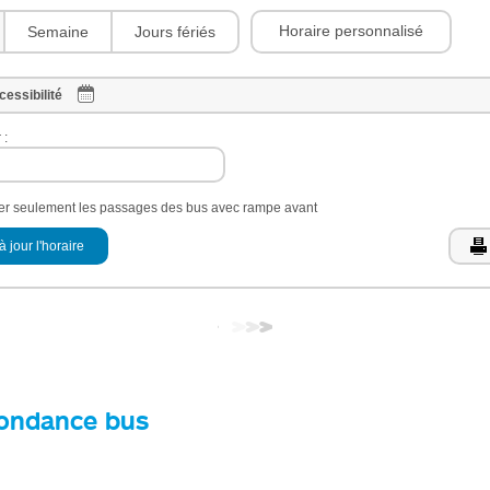
Horaire personnalisé
Semaine
Jours fériés
cessibilité
 :
her seulement les passages des bus avec rampe avant
à jour l'horaire
ondance bus