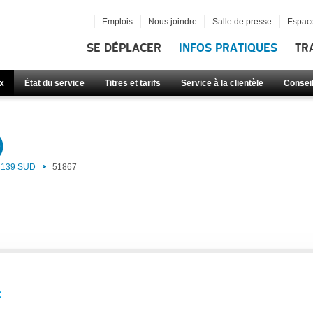
Emplois
Nous joindre
Salle de presse
Espace
SE DÉPLACER
INFOS PRATIQUES
TR
x
État du service
Titres et tarifs
Service à la clientèle
Consei
)
139 SUD
51867
: