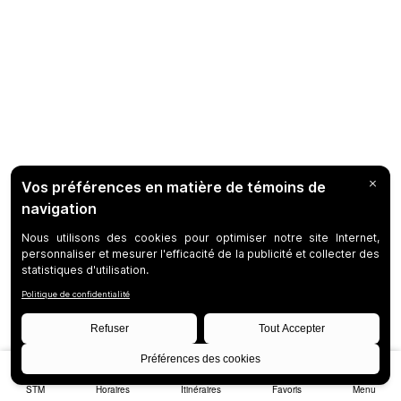
STM
Horaires
Itinéraires
Favoris
Menu