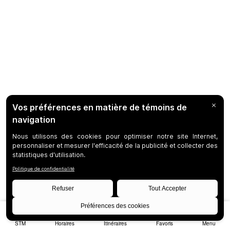
STM
Horaires
Itinéraires
Favoris
Menu