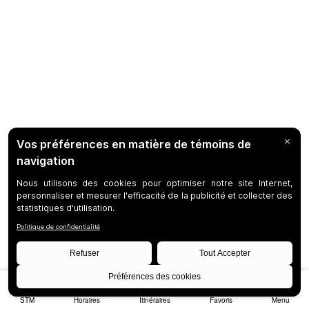
STM
Horaires
Itinéraires
Favoris
Menu