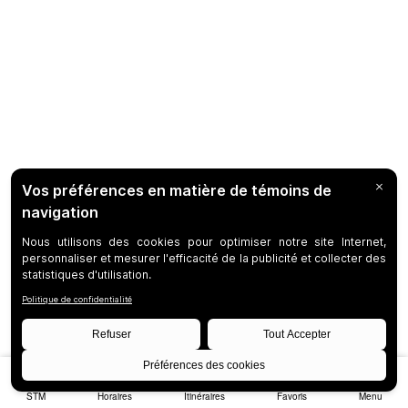
STM
Horaires
Itinéraires
Favoris
Menu