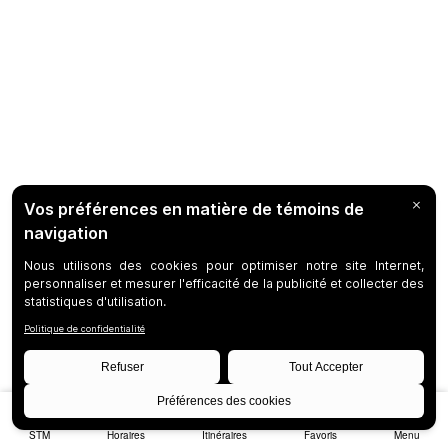
STM
Horaires
Itinéraires
Favoris
Menu