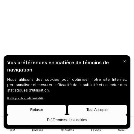
STM
Horaires
Itinéraires
Favoris
Menu