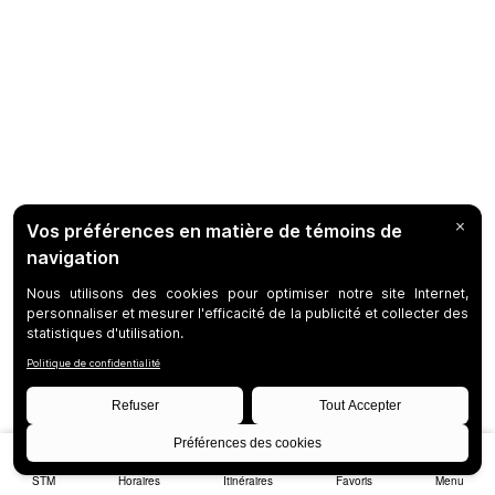
STM
Horaires
Itinéraires
Favoris
Menu