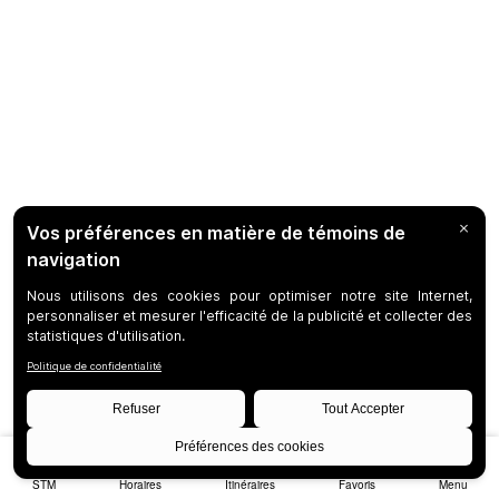
STM
Horaires
Itinéraires
Favoris
Menu