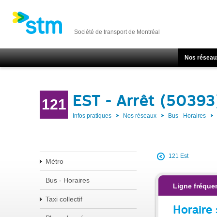
Société de transport de Montréal
Nos réseau
EST - Arrêt (50393
121
Infos pratiques
Nos réseaux
Bus - Horaires
121 Est
Métro
Bus - Horaires
Ligne fréquen
Taxi collectif
Horaire 