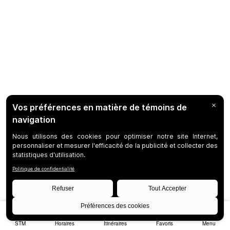
STM
Horaires
Itinéraires
Favoris
Menu