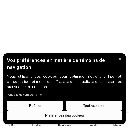
STM
Horaires
Itinéraires
Favoris
Menu