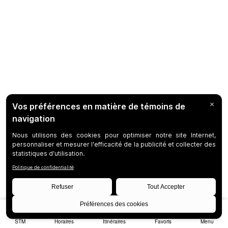
STM
Horaires
Itinéraires
Favoris
Menu