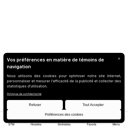
STM
Horaires
Itinéraires
Favoris
Menu