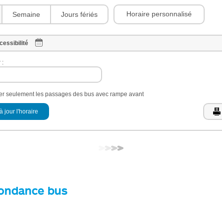
Horaire personnalisé
Semaine
Jours fériés
cessibilité
 :
her seulement les passages des bus avec rampe avant
à jour l'horaire
ondance bus