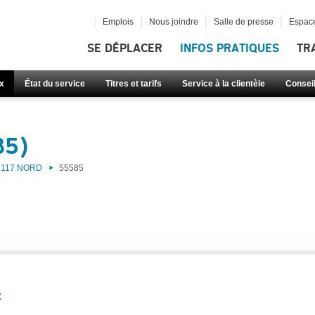
Emplois
Nous joindre
Salle de presse
Espace
SE DÉPLACER
INFOS PRATIQUES
TR
x
État du service
Titres et tarifs
Service à la clientèle
Consei
85)
117 NORD
55585
: