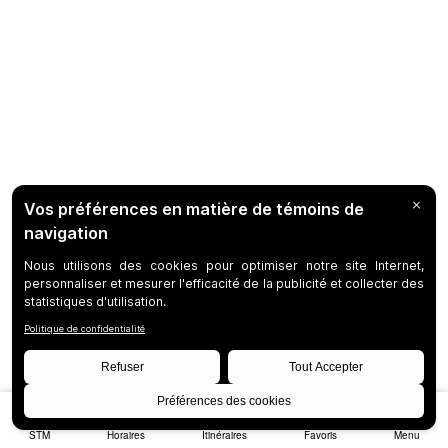
STM
Horaires
Itinéraires
Favoris
Menu