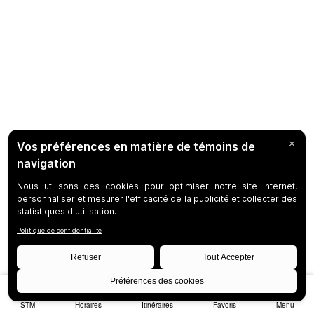
STM
Horaires
Itinéraires
Favoris
Menu