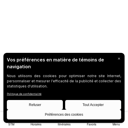
STM
Horaires
Itinéraires
Favoris
Menu