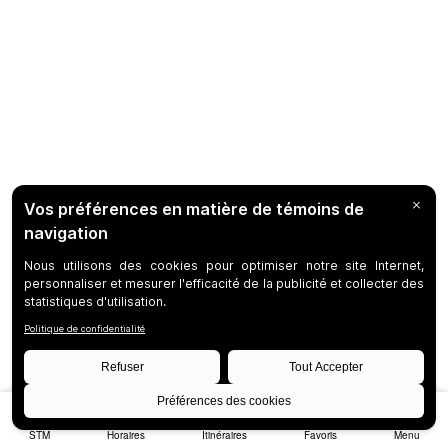
STM
Horaires
Itinéraires
Favoris
Menu