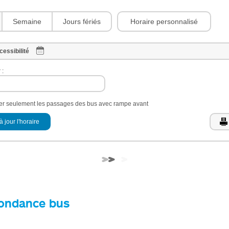
Horaire personnalisé
Semaine
Jours fériés
cessibilité
 :
her seulement les passages des bus avec rampe avant
à jour l'horaire
ondance bus