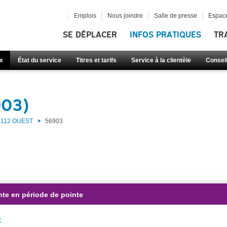
Emplois
Nous joindre
Salle de presse
Espace
SE DÉPLACER
INFOS PRATIQUES
TR
x
État du service
Titres et tarifs
Service à la clientèle
Consei
903)
112 OUEST
56903
nte en période de pointe
: