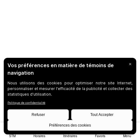
STM
Horaires
Itinéraires
Favoris
Menu