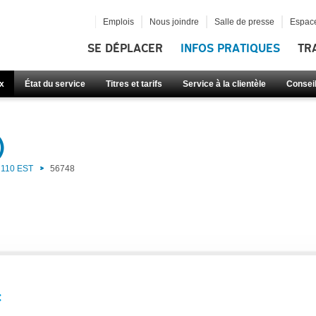
Emplois
Nous joindre
Salle de presse
Espace
SE DÉPLACER
INFOS PRATIQUES
TR
x
État du service
Titres et tarifs
Service à la clientèle
Consei
)
110 EST
56748
: