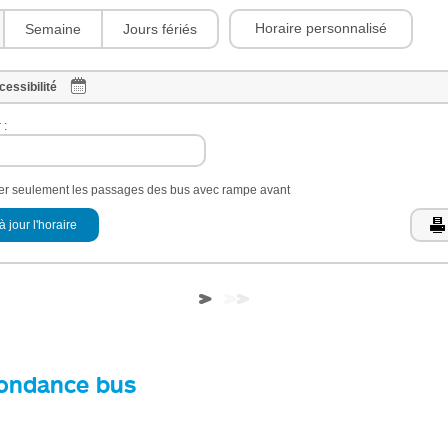
Horaire personnalisé
Semaine
Jours fériés
cessibilité
 :
her seulement les passages des bus avec rampe avant
à jour l'horaire
ondance bus