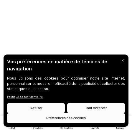
STM
Horaires
Itinéraires
Favoris
Menu