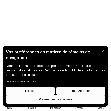
STM
Horaires
Itinéraires
Favoris
Menu