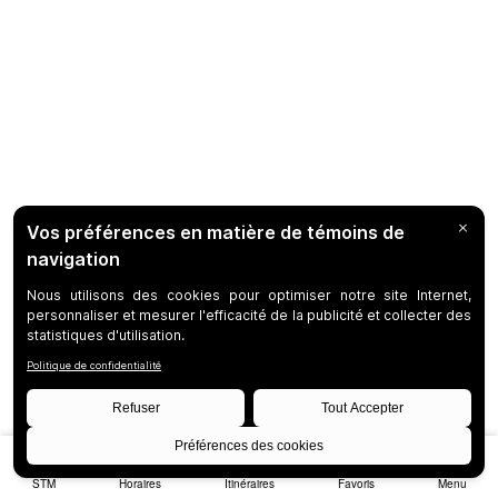
STM
Horaires
Itinéraires
Favoris
Menu