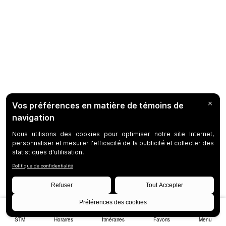
STM
Horaires
Itinéraires
Favoris
Menu