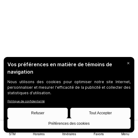
STM
Horaires
Itinéraires
Favoris
Menu