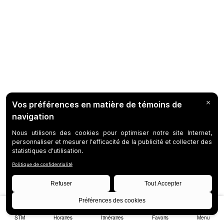
STM
Horaires
Itinéraires
Favoris
Menu