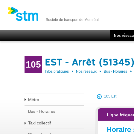
Société de transport de Montréal
Nos réseau
EST - Arrêt (51345
105
Infos pratiques
Nos réseaux
Bus - Horaires
105 Est
Métro
Bus - Horaires
Ligne fréquen
Taxi collectif
Horaire 