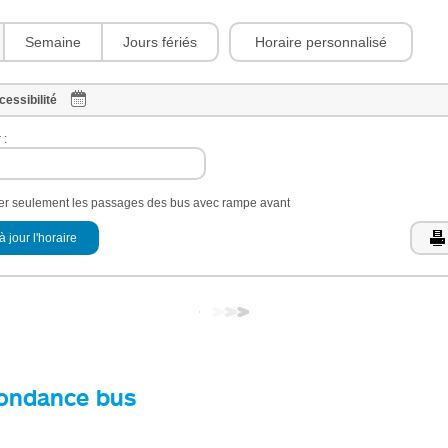
Horaire personnalisé
Semaine
Jours fériés
cessibilité
 :
her seulement les passages des bus avec rampe avant
à jour l'horaire
ondance bus