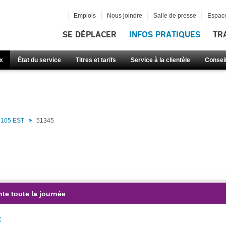
Emplois
Nous joindre
Salle de presse
Espace
SE DÉPLACER
INFOS PRATIQUES
TR
x
État du service
Titres et tarifs
Service à la clientèle
Consei
)
105 EST
51345
te toute la journée
: