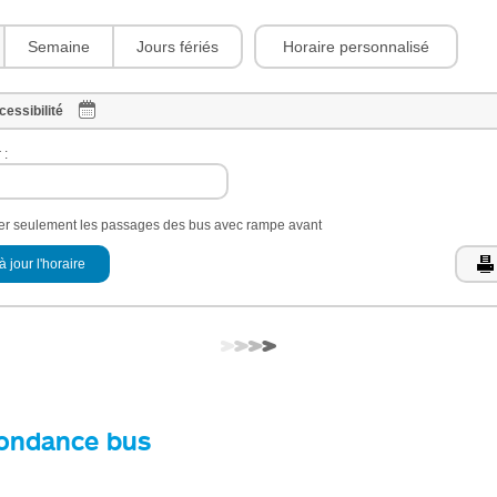
Horaire personnalisé
Semaine
Jours fériés
cessibilité
 :
her seulement les passages des bus avec rampe avant
à jour l'horaire
ondance bus