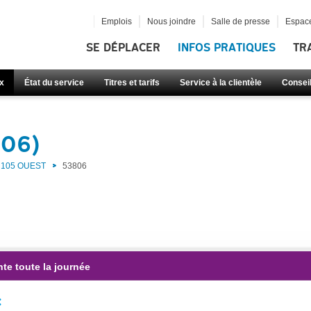
Emplois
Nous joindre
Salle de presse
Espace
SE DÉPLACER
INFOS PRATIQUES
TR
x
État du service
Titres et tarifs
Service à la clientèle
Consei
806)
105 OUEST
53806
te toute la journée
: