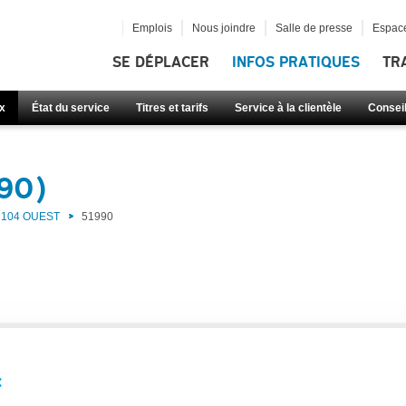
Emplois
Nous joindre
Salle de presse
Espace
SE DÉPLACER
INFOS PRATIQUES
TR
x
État du service
Titres et tarifs
Service à la clientèle
Consei
990)
104 OUEST
51990
: