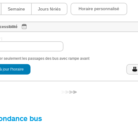
Horaire personnalisé
Semaine
Jours fériés
cessibilité
 :
her seulement les passages des bus avec rampe avant
à jour l'horaire
ondance bus